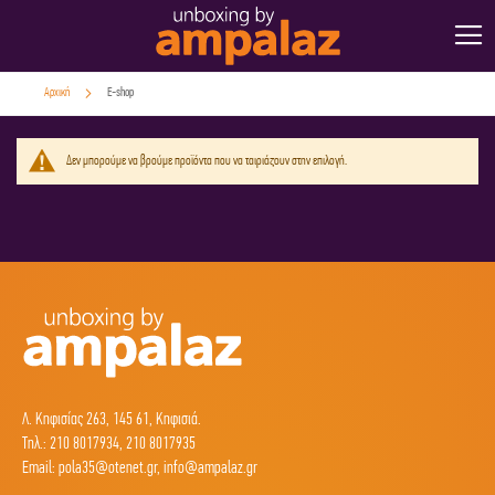
Μετάβαση
στο
περιεχόμενο
Αρχική
E-shop
Δεν μπορούμε να βρούμε προϊόντα που να ταιριάζουν στην επιλογή.
Λ. Κηφισίας 263, 145 61, Κηφισιά.
Τηλ.:
210 8017934
,
210 8017935
Email:
pola35@otenet.gr
,
info@ampalaz.gr