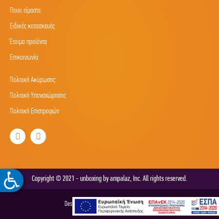
Ποιοι είμαστε
Ειδικές κατασκευές
Έτοιμα προϊόντα
Eπικοινωνία
Πολιτική Ακύρωσης
Πολιτική Υπαναχώρησης
Πολιτική Επιστροφών
Copyright © 2021 - unboxing by ampalaz, Inc. All rights reserved.
Designed & developed by